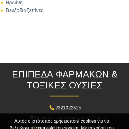
Ηρωίνη
►
Βενζοδιαζεπίνες
►
ΕΠΙΠΕΔΑ ΦΑΡΜΑΚΩΝ &
ΤΟΞΙΚΕΣ ΟΥΣΙΕΣ
2321022525
Πρίγκηπος Χριστοφόρου 1, Σέρρες
Αυτός ο ιστότοπος χρησιμοποιεί cookies για να
info@katsiabekimicrobiological.gr
βελτιώσει την εμπειρία του χρήστη. Με τη χρήση του