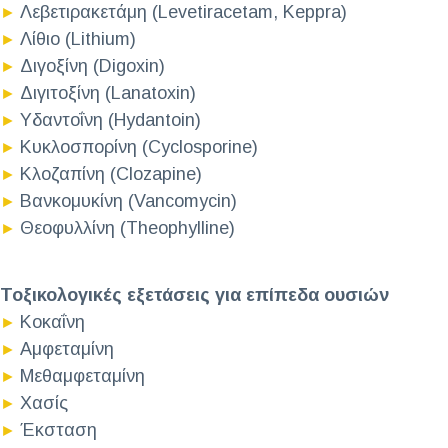
Λεβετιρακετάμη (Levetiracetam, Keppra)
►
Λίθιο (Lithium)
►
Διγοξίνη (Digoxin)
►
Διγιτοξίνη (Lanatoxin)
►
Υδαντοΐνη (Hydantoin)
►
Κυκλοσπορίνη (Cyclosporine)
►
Κλοζαπίνη (Clozapine)
►
Βανκομυκίνη (Vancomycin)
►
Θεοφυλλίνη (Theophylline)
►
Τοξικολογικές εξετάσεις για επίπεδα ουσιών
Κοκαΐνη
►
Αμφεταμίνη
►
Μεθαμφεταμίνη
►
Χασίς
►
Έκσταση
►